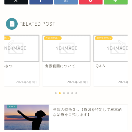
RELATED POST
ての方へ
ご利用の流れ
初めての方へ
あいさつ
出張範囲について
Q＆A
2024年3月8日
2024年3月8日
2024年3
当院の特徴３つ【原因を特定して根本的
な治療を目指します】