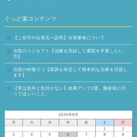
ぐっど楽コンテンツ
【ご自宅や出張先へ訪問】出張整体について
当院のコンセプト【治療を完結して通院を卒業したい
方】
当院の特徴３つ【原因を特定して根本的な治療を目指し
ます】
【実は意外と気付かない】効果アップ3選。施術前に行
ってほしいこと。
2026年8月
月
火
水
木
金
土
日
1
2
3
4
5
6
7
8
9