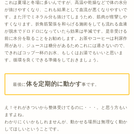
これは夏場と冬場に多いんですが、高温や乾燥などで体の水分
が抜けやすくなり、これも結果として血流が悪くなりやすいで
す。また汗でミネラル分も抜けてしまうため、筋肉が痙攣しや
すくなります。折角筋緊張を和らげる施術をしても流れる血液
が脱水でドロドロになっていたら効果は半減です。是非受ける
前に水分を取ることをお勧めします。お茶やコーヒーは利尿作
用があり、ジュースは糖分があるためこれには適さないので、
できればコップ一杯のお水、もしくはお湯でもいいと思いま
す。循環を良くできる準備をしておきましょう。
体を定期的に動かす
最後に
事です。
え！それがきついから整体受けてるのに・・・。と思う方もい
ますよね。
わかりにくいかもしれませんが、動かせる場所は無理なく動か
してほしいということです。