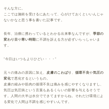
そんな方に。
ここでは施術を受けるにあたって、心がけておくといいんじゃ
ないかなと思う事を書いた記事です。
長年、治療に携わっているとわかる出来事なんですが、
季節の
変わり目
や
寒い時期
に不調を訴える方が必ずいらっしゃいま
す。
”今日はいつもよりひどい・・・”
元々の痛みの原因に加え、
皮膚のこわばり
、
循環不良
や
気圧の
変化
で悪化するというもの。
皮膚の縮みや筋肉の循環不良は痛みを感じやすくなりますし、
気圧は気圧病という言葉もあるくらいの影響を与えるそうで
す。人間の大半は水分でできてますからね。それだけ環境によ
る変化で人間は不調を感じやすいんです。