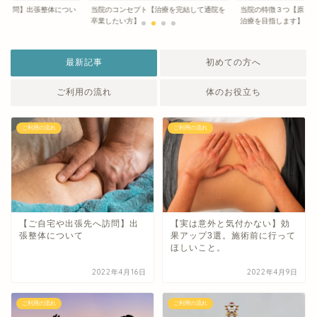
当院のコンセプト【治療を完結して通院を
へ訪問】出張整体につい
当院の特徴３つ【原因
卒業したい方】
治療を目指します】
最新記事
初めての方へ
ご利用の流れ
体のお役立ち
ご利用の流れ
ご利用の流れ
【ご自宅や出張先へ訪問】出
【実は意外と気付かない】効
張整体について
果アップ3選。施術前に行って
ほしいこと。
2022年4月16日
2022年4月9日
ご利用の流れ
ご利用の流れ