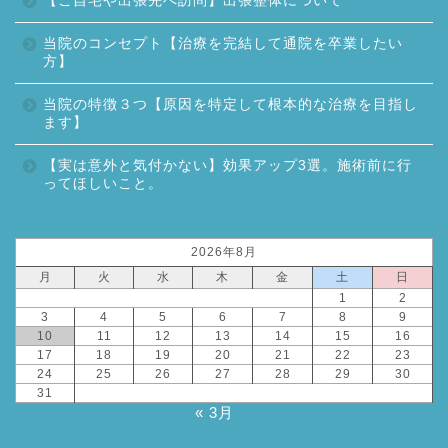
【ご自宅や出張先へ訪問】出張整体について
当院のコンセプト【治療を完結して通院を卒業したい
方】
当院の特徴３つ【原因を特定して根本的な治療を目指し
ます】
【実は意外と気付かない】効果アップ3選。施術前に行
ってほしいこと。
2026年8月
月
火
水
木
金
土
日
1
2
3
4
5
6
7
8
9
10
11
12
13
14
15
16
17
18
19
20
21
22
23
24
25
26
27
28
29
30
31
« 3月