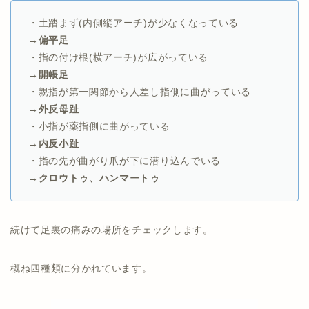
・土踏まず(内側縦アーチ)が少なくなっている
→
偏平足
・指の付け根(横アーチ)が広がっている
→
開帳足
・親指が第一関節から人差し指側に曲がっている
→
外反母趾
・小指が薬指側に曲がっている
→
内反小趾
・指の先が曲がり爪が下に潜り込んでいる
→
クロウトゥ、ハンマートゥ
続けて足裏の痛みの場所をチェックします。
概ね四種類に分かれています。