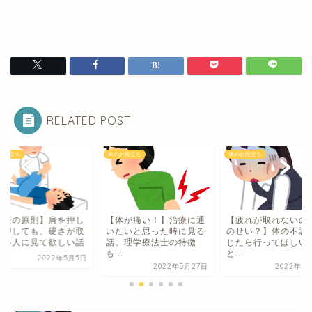
RELATED POST
お役立ち
体のお役立ち
体のお役立ち
治療の原則】肩を押し
【体が痛い！】治療に通
【疲れが取れないの
も押しても、硬さが取
いたいと思った時に見る
のせい？】体の不調
ない人に見て欲しい話
話。理学療法士の特徴
じたら行ってほしい
も...
と...
2022年5月5日
2022年5月27日
2022年6