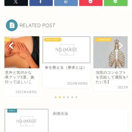
RELATED POST
用の流れ
初めての方へ
ご利用の流れ
体を整える（整体とは）
当院のコンセプト【
実は意外と気付かな
を完結して通院を卒
】効果アップ3選。施
たい方】
前に行ってほしいこ
2024年3月8日
。
2022年4
2022年4月9日
利用方法