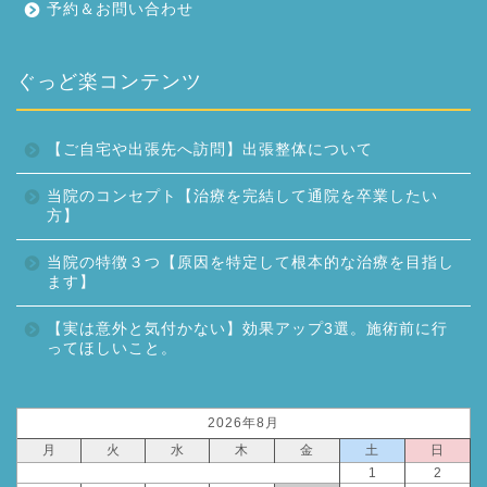
予約＆お問い合わせ
ぐっど楽コンテンツ
【ご自宅や出張先へ訪問】出張整体について
当院のコンセプト【治療を完結して通院を卒業したい
方】
当院の特徴３つ【原因を特定して根本的な治療を目指し
ます】
【実は意外と気付かない】効果アップ3選。施術前に行
ってほしいこと。
2026年8月
月
火
水
木
金
土
日
1
2