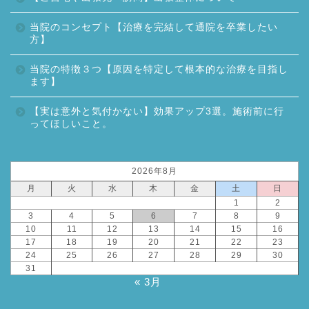
当院のコンセプト【治療を完結して通院を卒業したい
方】
当院の特徴３つ【原因を特定して根本的な治療を目指し
ます】
【実は意外と気付かない】効果アップ3選。施術前に行
ってほしいこと。
2026年8月
月
火
水
木
金
土
日
1
2
3
4
5
6
7
8
9
10
11
12
13
14
15
16
17
18
19
20
21
22
23
24
25
26
27
28
29
30
31
« 3月